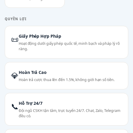
QUYỀN LỢI
Giấy Phép Hợp Pháp
📜
Hoạt động dưới giấy phép quốc tế, minh bạch và pháp lý rõ
ràng.
Hoàn Trả Cao
💎
Hoàn trả cược thua lên đến 1.5%, không giới hạn số tiền.
Hỗ Trợ 24/7
📞
Đội ngũ CSKH tận tâm, trực tuyến 24/7. Chat, Zalo, Telegram
đều có.