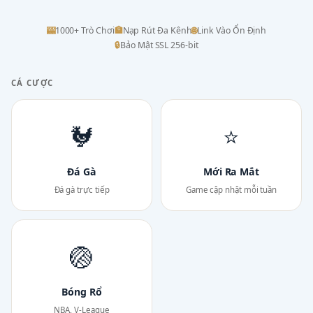
🎰
1000+ Trò Chơi
🏦
Nạp Rút Đa Kênh
🌐
Link Vào Ổn Định
🔒
Bảo Mật SSL 256-bit
CÁ CƯỢC
🐓
⭐
Đá Gà
Mới Ra Mắt
Đá gà trực tiếp
Game cập nhật mỗi tuần
🏐
Bóng Rổ
NBA, V-League