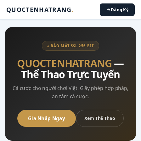
QUOCTENHATRANG
.
Đăng Ký
♠ BẢO MẬT SSL 256-BIT
QUOCTENHATRANG
—
Thể Thao Trực Tuyến
Cá cược cho người chơi Việt. Giấy phép hợp pháp,
an tâm cá cược.
Gia Nhập Ngay
Xem Thể Thao