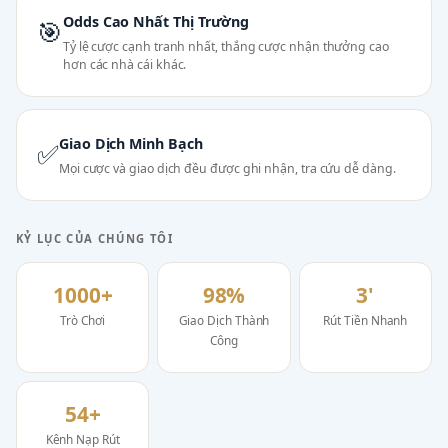
Odds Cao Nhất Thị Trường
🎯
Tỷ lệ cược cạnh tranh nhất, thắng cược nhận thưởng cao
hơn các nhà cái khác.
Giao Dịch Minh Bạch
✅
Mọi cược và giao dịch đều được ghi nhận, tra cứu dễ dàng.
KỶ LỤC CỦA CHÚNG TÔI
1000+
98%
3'
Trò Chơi
Giao Dịch Thành
Rút Tiền Nhanh
Công
54+
Kênh Nạp Rút