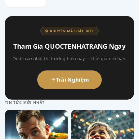
💎 KHUYẾN MÃI ĐẶC BIỆT
Tham Gia QUOCTENHATRANG Ngay
Odds cao nhất thị trường hiện nay — thời gian có hạn.
Trải Nghiệm
TIN TỨC MỚI NHẤT