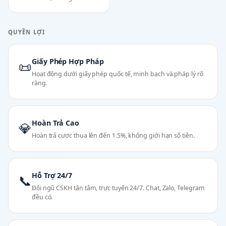
QUYỀN LỢI
Giấy Phép Hợp Pháp
📜
Hoạt động dưới giấy phép quốc tế, minh bạch và pháp lý rõ
ràng.
Hoàn Trả Cao
💎
Hoàn trả cược thua lên đến 1.5%, không giới hạn số tiền.
Hỗ Trợ 24/7
📞
Đội ngũ CSKH tận tâm, trực tuyến 24/7. Chat, Zalo, Telegram
đều có.