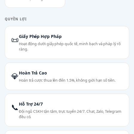
QUYỀN LỢI
Giấy Phép Hợp Pháp
📜
Hoạt động dưới giấy phép quốc tế, minh bạch và pháp lý rõ
ràng.
Hoàn Trả Cao
💎
Hoàn trả cược thua lên đến 1.5%, không giới hạn số tiền.
Hỗ Trợ 24/7
📞
Đội ngũ CSKH tận tâm, trực tuyến 24/7. Chat, Zalo, Telegram
đều có.