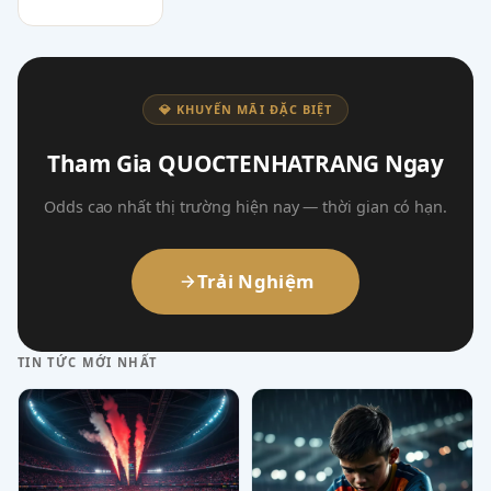
💎 KHUYẾN MÃI ĐẶC BIỆT
Tham Gia QUOCTENHATRANG Ngay
Odds cao nhất thị trường hiện nay — thời gian có hạn.
Trải Nghiệm
TIN TỨC MỚI NHẤT