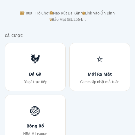
🎰
1000+ Trò Chơi
🏦
Nạp Rút Đa Kênh
🌐
Link Vào Ổn Định
🔒
Bảo Mật SSL 256-bit
CÁ CƯỢC
🐓
⭐
Đá Gà
Mới Ra Mắt
Đá gà trực tiếp
Game cập nhật mỗi tuần
🏐
Bóng Rổ
NBA, V-League