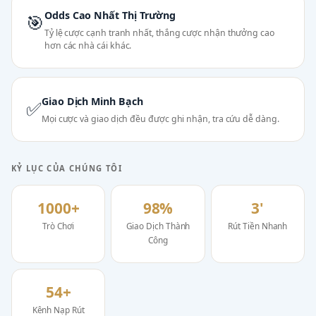
Odds Cao Nhất Thị Trường
🎯
Tỷ lệ cược cạnh tranh nhất, thắng cược nhận thưởng cao
hơn các nhà cái khác.
Giao Dịch Minh Bạch
✅
Mọi cược và giao dịch đều được ghi nhận, tra cứu dễ dàng.
KỶ LỤC CỦA CHÚNG TÔI
1000+
98%
3'
Trò Chơi
Giao Dịch Thành
Rút Tiền Nhanh
Công
54+
Kênh Nạp Rút