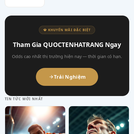
💎 KHUYẾN MÃI ĐẶC BIỆT
Tham Gia QUOCTENHATRANG Ngay
Odds cao nhất thị trường hiện nay — thời gian có hạn.
Trải Nghiệm
TIN TỨC MỚI NHẤT