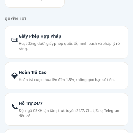
QUYỀN LỢI
Giấy Phép Hợp Pháp
📜
Hoạt động dưới giấy phép quốc tế, minh bạch và pháp lý rõ
ràng.
Hoàn Trả Cao
💎
Hoàn trả cược thua lên đến 1.5%, không giới hạn số tiền.
Hỗ Trợ 24/7
📞
Đội ngũ CSKH tận tâm, trực tuyến 24/7. Chat, Zalo, Telegram
đều có.