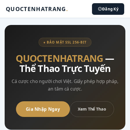
QUOCTENHATRANG
.
Đăng Ký
♠ BẢO MẬT SSL 256-BIT
QUOCTENHATRANG
—
Thể Thao Trực Tuyến
Cá cược cho người chơi Việt. Giấy phép hợp pháp,
an tâm cá cược.
Gia Nhập Ngay
Xem Thể Thao