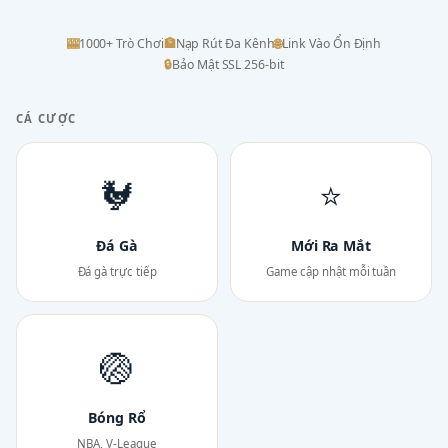
🎰
1000+ Trò Chơi
🏦
Nạp Rút Đa Kênh
🌐
Link Vào Ổn Định
🔒
Bảo Mật SSL 256-bit
CÁ CƯỢC
🐓
⭐
Đá Gà
Mới Ra Mắt
Đá gà trực tiếp
Game cập nhật mỗi tuần
🏐
Bóng Rổ
NBA, V-League