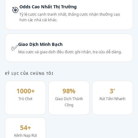
Odds Cao Nhất Thị Trường
🎯
Tỷ lệ cược cạnh tranh nhất, thắng cược nhận thưởng cao
hơn các nhà cái khác.
Giao Dịch Minh Bạch
✅
Mọi cược và giao dịch đều được ghi nhận, tra cứu dễ dàng.
KỶ LỤC CỦA CHÚNG TÔI
1000+
98%
3'
Trò Chơi
Giao Dịch Thành
Rút Tiền Nhanh
Công
54+
Kênh Nạp Rút