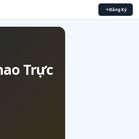
Đăng Ký
ao Trực