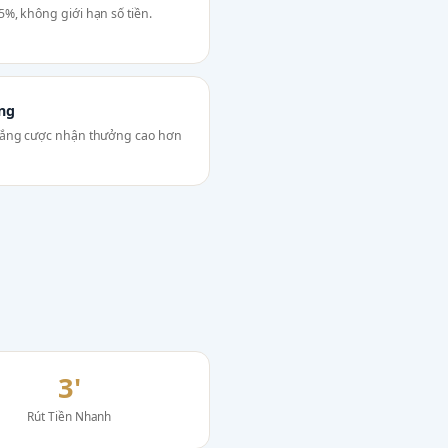
5%, không giới hạn số tiền.
ng
thắng cược nhận thưởng cao hơn
3'
Rút Tiền Nhanh