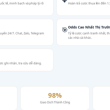
ốc tế, minh bạch và pháp lý rõ
Hoàn trả cược thua lên đến 1.
Odds Cao Nhất Thị Trườ
🎯
uyến 24/7. Chat, Zalo, Telegram
Tỷ lệ cược cạnh tranh nhất, 
các nhà cái khác.
ợc ghi nhận, tra cứu dễ dàng.
98%
Giao Dịch Thành Công