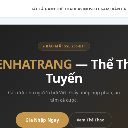
TẤT CẢ GAME
THỂ THAO
CASINO
SLOT GAME
BẮN CÁ
♠ BẢO MẬT SSL 256-BIT
ENHATRANG
— Thể Th
Tuyến
Cá cược cho người chơi Việt. Giấy phép hợp pháp, an
tâm cá cược.
Gia Nhập Ngay
Xem Thể Thao