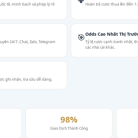
ốc tế, minh bạch và pháp lý rõ
Hoàn trả cược thua lên đến 1.
Odds Cao Nhất Thị Trườ
🎯
uyến 24/7. Chat, Zalo, Telegram
Tỷ lệ cược cạnh tranh nhất, 
các nhà cái khác.
ợc ghi nhận, tra cứu dễ dàng.
98%
Giao Dịch Thành Công