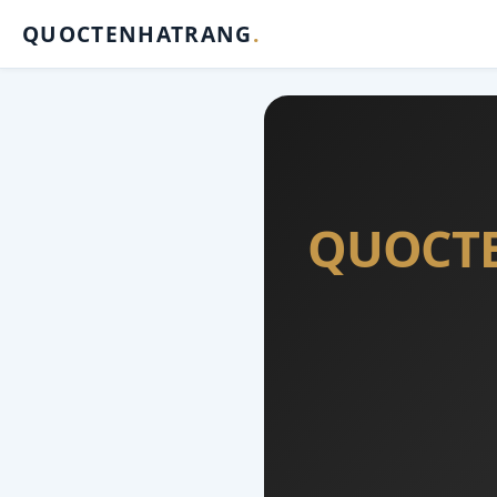
QUOCTENHATRANG
.
QUOCT