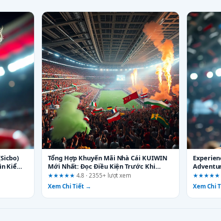
(Sicbo)
Tổng Hợp Khuyến Mãi Nhà Cái KUIWIN
Experien
hìn Kiểm
Mới Nhất: Đọc Điều Kiện Trước Khi
Adventur
Nhận
★★★★★
4.8 · 2355+ lượt xem
★★★★
Xem Chi Tiết →
Xem Chi T