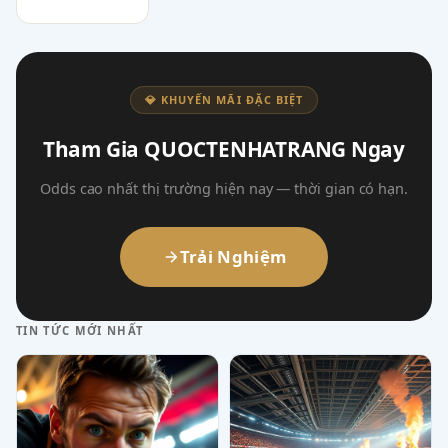
💎 KHUYẾN MÃI ĐẶC BIỆT
Tham Gia QUOCTENHATRANG Ngay
Odds cao nhất thị trường hiện nay — thời gian có hạn.
Trải Nghiệm
TIN TỨC MỚI NHẤT