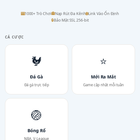
🎰
1000+ Trò Chơi
🏦
Nạp Rút Đa Kênh
🌐
Link Vào Ổn Định
🔒
Bảo Mật SSL 256-bit
CÁ CƯỢC
🐓
⭐
Đá Gà
Mới Ra Mắt
Đá gà trực tiếp
Game cập nhật mỗi tuần
🏐
Bóng Rổ
NBA, V-League