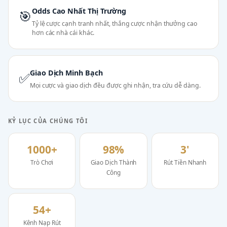
Odds Cao Nhất Thị Trường
🎯
Tỷ lệ cược cạnh tranh nhất, thắng cược nhận thưởng cao
hơn các nhà cái khác.
Giao Dịch Minh Bạch
✅
Mọi cược và giao dịch đều được ghi nhận, tra cứu dễ dàng.
KỶ LỤC CỦA CHÚNG TÔI
1000+
98%
3'
Trò Chơi
Giao Dịch Thành
Rút Tiền Nhanh
Công
54+
Kênh Nạp Rút