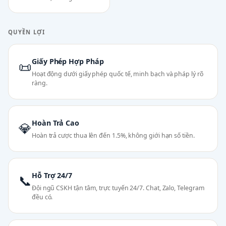
QUYỀN LỢI
Giấy Phép Hợp Pháp
📜
Hoạt động dưới giấy phép quốc tế, minh bạch và pháp lý rõ
ràng.
Hoàn Trả Cao
💎
Hoàn trả cược thua lên đến 1.5%, không giới hạn số tiền.
Hỗ Trợ 24/7
📞
Đội ngũ CSKH tận tâm, trực tuyến 24/7. Chat, Zalo, Telegram
đều có.