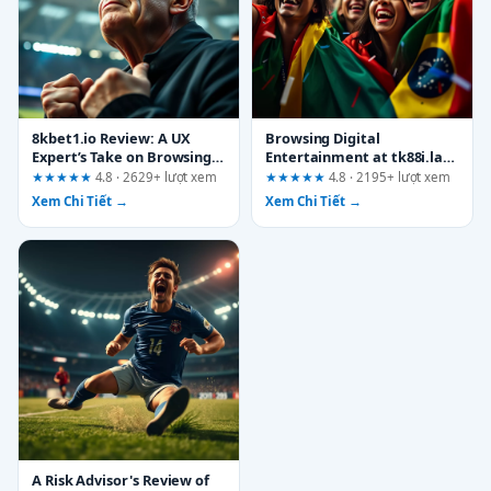
8kbet1.io Review: A UX
Browsing Digital
Expert’s Take on Browsing
Entertainment at tk88i.lat:
High-Quality Digital
A Balanced Review of
★★★★★
4.8 · 2629+ lượt xem
★★★★★
4.8 · 2195+ lượt xem
Entertainment
Transparency, Speed,
Xem Chi Tiết →
Xem Chi Tiết →
Usability, Security, and
Support
A Risk Advisor's Review of