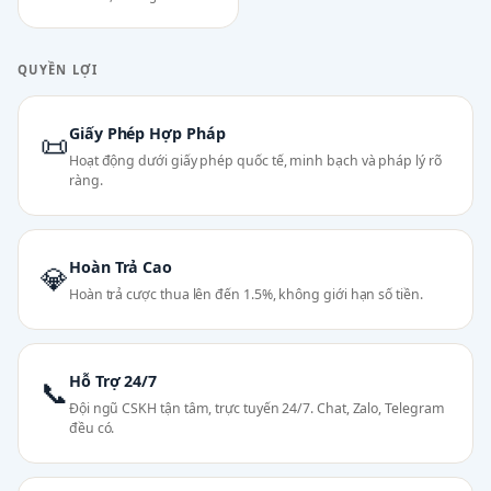
QUYỀN LỢI
Giấy Phép Hợp Pháp
📜
Hoạt động dưới giấy phép quốc tế, minh bạch và pháp lý rõ
ràng.
Hoàn Trả Cao
💎
Hoàn trả cược thua lên đến 1.5%, không giới hạn số tiền.
Hỗ Trợ 24/7
📞
Đội ngũ CSKH tận tâm, trực tuyến 24/7. Chat, Zalo, Telegram
đều có.