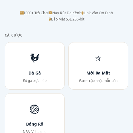
🎰
1000+ Trò Chơi
🏦
Nạp Rút Đa Kênh
🌐
Link Vào Ổn Định
🔒
Bảo Mật SSL 256-bit
CÁ CƯỢC
🐓
⭐
Đá Gà
Mới Ra Mắt
Đá gà trực tiếp
Game cập nhật mỗi tuần
🏐
Bóng Rổ
NBA, V-League