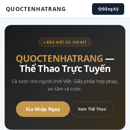
QUOCTENHATRANG
.
Đăng Ký
♠ BẢO MẬT SSL 256-BIT
QUOCTENHATRANG
—
Thể Thao Trực Tuyến
Cá cược cho người chơi Việt. Giấy phép hợp pháp,
an tâm cá cược.
Gia Nhập Ngay
Xem Thể Thao