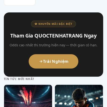
💎 KHUYẾN MÃI ĐẶC BIỆT
Tham Gia QUOCTENHATRANG Ngay
Odds cao nhất thị trường hiện nay — thời gian có hạn.
Trải Nghiệm
TIN TỨC MỚI NHẤT