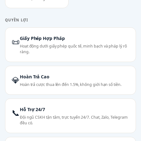
QUYỀN LỢI
Giấy Phép Hợp Pháp
📜
Hoạt động dưới giấy phép quốc tế, minh bạch và pháp lý rõ
ràng.
Hoàn Trả Cao
💎
Hoàn trả cược thua lên đến 1.5%, không giới hạn số tiền.
Hỗ Trợ 24/7
📞
Đội ngũ CSKH tận tâm, trực tuyến 24/7. Chat, Zalo, Telegram
đều có.