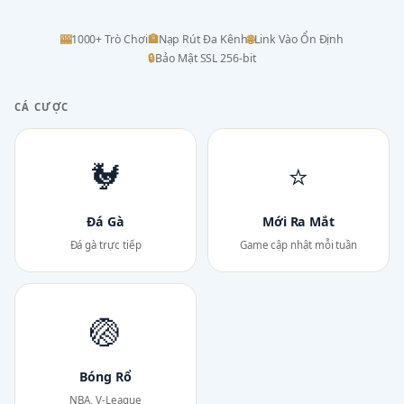
🎰
1000+ Trò Chơi
🏦
Nạp Rút Đa Kênh
🌐
Link Vào Ổn Định
🔒
Bảo Mật SSL 256-bit
CÁ CƯỢC
🐓
⭐
Đá Gà
Mới Ra Mắt
Đá gà trực tiếp
Game cập nhật mỗi tuần
🏐
Bóng Rổ
NBA, V-League