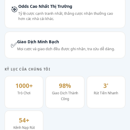
Odds Cao Nhất Thị Trường
🎯
Tỷ lệ cược cạnh tranh nhất, thắng cược nhận thưởng cao
hơn các nhà cái khác.
Giao Dịch Minh Bạch
✅
Mọi cược và giao dịch đều được ghi nhận, tra cứu dễ dàng.
KỶ LỤC CỦA CHÚNG TÔI
1000+
98%
3'
Trò Chơi
Giao Dịch Thành
Rút Tiền Nhanh
Công
54+
Kênh Nạp Rút