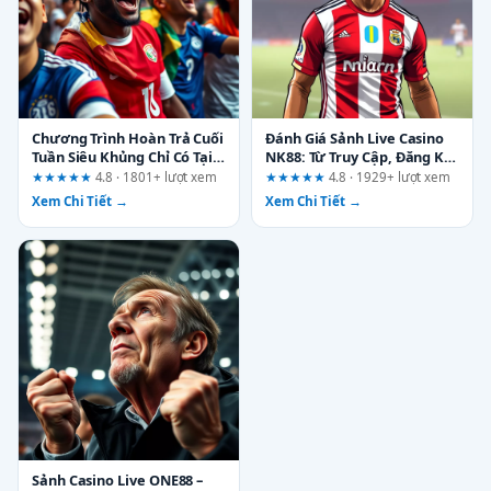
Chương Trình Hoàn Trả Cuối
Đánh Giá Sảnh Live Casino
Tuần Siêu Khủng Chỉ Có Tại
NK88: Từ Truy Cập, Đăng Ký
33win: Đánh Giá Khách
Đến Khi Cần Hỗ Trợ
★★★★★
4.8 · 1801+ lượt xem
★★★★★
4.8 · 1929+ lượt xem
Quan Trước Khi Tham Gia
Xem Chi Tiết →
Xem Chi Tiết →
Sảnh Casino Live ONE88 –