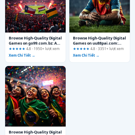
Browse High-Quality Digital
Browse High-Quality Digital
Games on go99.com.bz: A
Games on uu88pai.com:
Practical Review
Who This Gaming Platform
★★★★★
4.8 · 1950+ lượt xem
★★★★★
4.8 · 3351+ lượt xem
Actually Suits
Xem Chi Tiết →
Xem Chi Tiết →
Browse High-Quality Digital