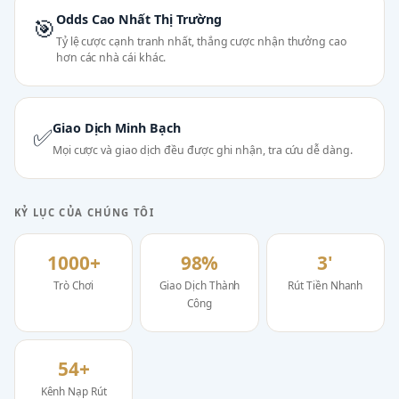
Odds Cao Nhất Thị Trường
🎯
Tỷ lệ cược cạnh tranh nhất, thắng cược nhận thưởng cao
hơn các nhà cái khác.
Giao Dịch Minh Bạch
✅
Mọi cược và giao dịch đều được ghi nhận, tra cứu dễ dàng.
KỶ LỤC CỦA CHÚNG TÔI
1000+
98%
3'
Trò Chơi
Giao Dịch Thành
Rút Tiền Nhanh
Công
54+
Kênh Nạp Rút