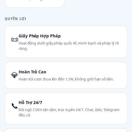
QUYỀN LỢI
Giấy Phép Hợp Pháp
📜
Hoạt động dưới giấy phép quốc tế, minh bạch và pháp lý rõ
ràng.
Hoàn Trả Cao
💎
Hoàn trả cược thua lên đến 1.5%, không giới hạn số tiền.
Hỗ Trợ 24/7
📞
Đội ngũ CSKH tận tâm, trực tuyến 24/7. Chat, Zalo, Telegram
đều có.