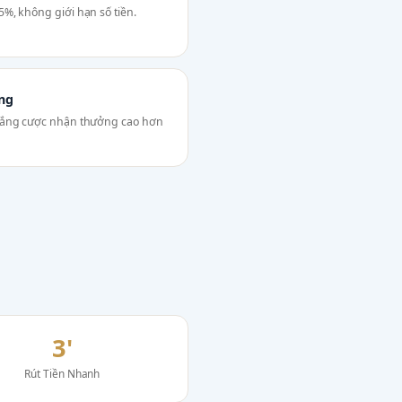
5%, không giới hạn số tiền.
ng
thắng cược nhận thưởng cao hơn
3'
Rút Tiền Nhanh