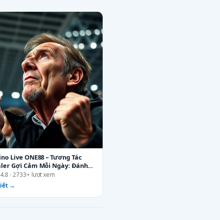
ino Live ONE88 – Tương Tác
ler Gợi Cảm Mỗi Ngày: Đánh
óc Nhìn Người Dùng
★
4.8 · 2733+ lượt xem
iết →