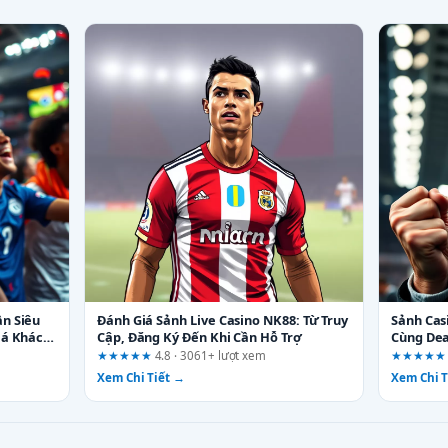
ần Siêu
Đánh Giá Sảnh Live Casino NK88: Từ Truy
Sảnh Cas
iá Khách
Cập, Đăng Ký Đến Khi Cần Hỗ Trợ
Cùng Dea
Giá Từ G
★★★★★
4.8 · 3061+ lượt xem
★★★★
Xem Chi Tiết →
Xem Chi T