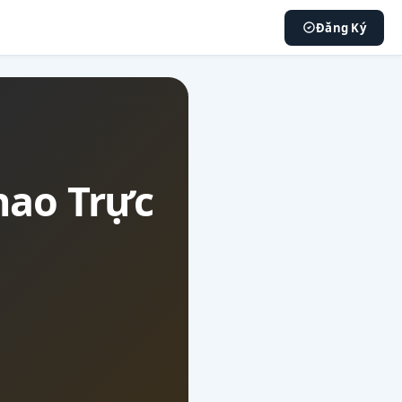
Đăng Ký
ao Trực