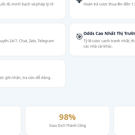
ốc tế, minh bạch và pháp lý rõ
Hoàn trả cược thua lên đến 1.
Odds Cao Nhất Thị Trườ
🎯
uyến 24/7. Chat, Zalo, Telegram
Tỷ lệ cược cạnh tranh nhất, 
các nhà cái khác.
ợc ghi nhận, tra cứu dễ dàng.
98%
Giao Dịch Thành Công