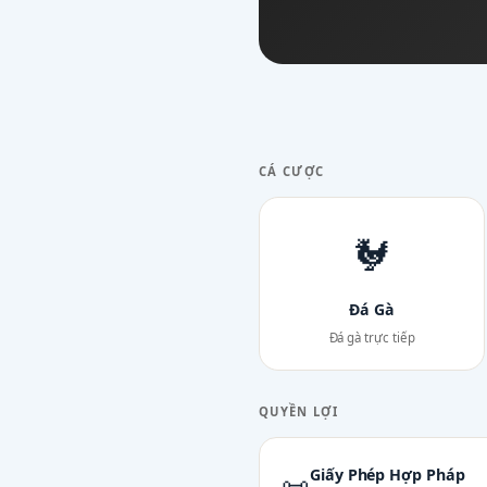
CÁ CƯỢC
🐓
Đá Gà
Đá gà trực tiếp
QUYỀN LỢI
Giấy Phép Hợp Pháp
📜