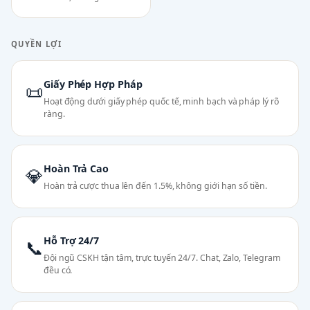
QUYỀN LỢI
Giấy Phép Hợp Pháp
📜
Hoạt động dưới giấy phép quốc tế, minh bạch và pháp lý rõ
ràng.
Hoàn Trả Cao
💎
Hoàn trả cược thua lên đến 1.5%, không giới hạn số tiền.
Hỗ Trợ 24/7
📞
Đội ngũ CSKH tận tâm, trực tuyến 24/7. Chat, Zalo, Telegram
đều có.