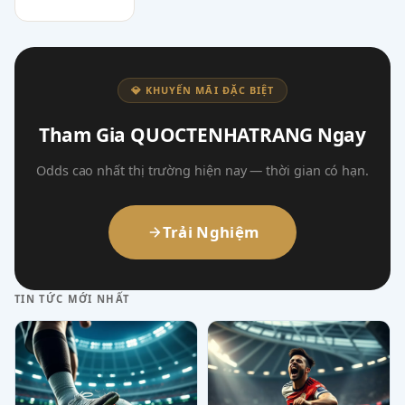
💎 KHUYẾN MÃI ĐẶC BIỆT
Tham Gia QUOCTENHATRANG Ngay
Odds cao nhất thị trường hiện nay — thời gian có hạn.
Trải Nghiệm
TIN TỨC MỚI NHẤT