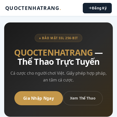
QUOCTENHATRANG
.
Đăng Ký
♠ BẢO MẬT SSL 256-BIT
QUOCTENHATRANG
—
Thể Thao Trực Tuyến
Cá cược cho người chơi Việt. Giấy phép hợp pháp,
an tâm cá cược.
Gia Nhập Ngay
Xem Thể Thao