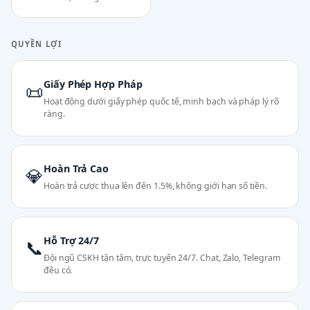
QUYỀN LỢI
Giấy Phép Hợp Pháp
📜
Hoạt động dưới giấy phép quốc tế, minh bạch và pháp lý rõ
ràng.
Hoàn Trả Cao
💎
Hoàn trả cược thua lên đến 1.5%, không giới hạn số tiền.
Hỗ Trợ 24/7
📞
Đội ngũ CSKH tận tâm, trực tuyến 24/7. Chat, Zalo, Telegram
đều có.