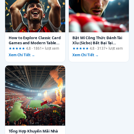
How to Explore Classic Card
Bật Mí Công Thức Đánh Tài
Games and Modern Table
Xỉu (Sicbo) Bất Bại Tại
Formats on Win678io.com
Casino TG88: Góc Nhìn Kiểm
★★★★★
4.8 · 1861+ lượt xem
★★★★★
4.8 · 3137+ lượt xem
Soát Rủi Ro
Xem Chi Tiết →
Xem Chi Tiết →
Tổng Hợp Khuyến Mãi Nhà