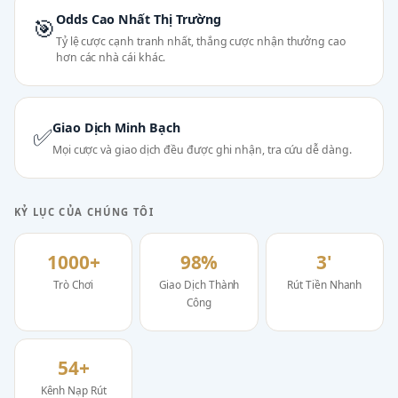
Odds Cao Nhất Thị Trường
🎯
Tỷ lệ cược cạnh tranh nhất, thắng cược nhận thưởng cao
hơn các nhà cái khác.
Giao Dịch Minh Bạch
✅
Mọi cược và giao dịch đều được ghi nhận, tra cứu dễ dàng.
KỶ LỤC CỦA CHÚNG TÔI
1000+
98%
3'
Trò Chơi
Giao Dịch Thành
Rút Tiền Nhanh
Công
54+
Kênh Nạp Rút