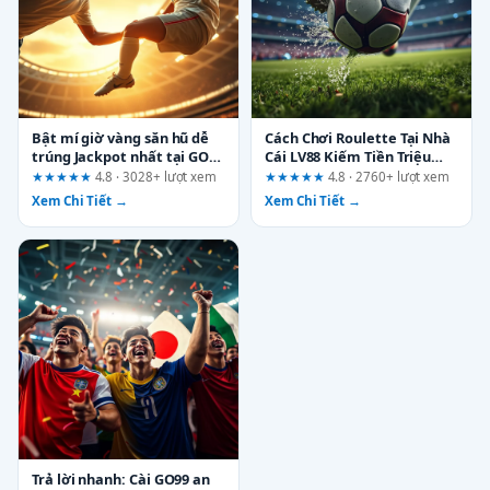
Bật mí giờ vàng săn hũ dễ
Cách Chơi Roulette Tại Nhà
trúng Jackpot nhất tại GO8:
Cái LV88 Kiếm Tiền Triệu
Góc nhìn từ hành trình
Mỗi Đêm
★★★★★
4.8 · 3028+ lượt xem
★★★★★
4.8 · 2760+ lượt xem
người dùng
Xem Chi Tiết →
Xem Chi Tiết →
Trả lời nhanh: Cài GO99 an