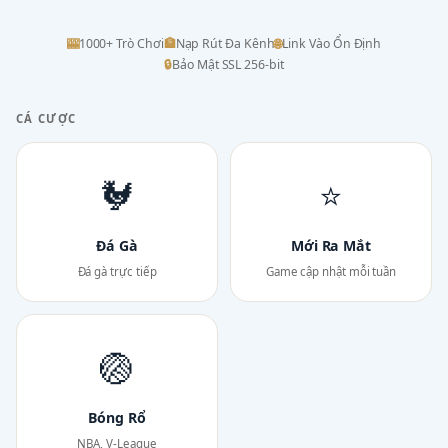
🎰
1000+ Trò Chơi
🏦
Nạp Rút Đa Kênh
🌐
Link Vào Ổn Định
🔒
Bảo Mật SSL 256-bit
CÁ CƯỢC
🐓
⭐
Đá Gà
Mới Ra Mắt
Đá gà trực tiếp
Game cập nhật mỗi tuần
🏐
Bóng Rổ
NBA, V-League