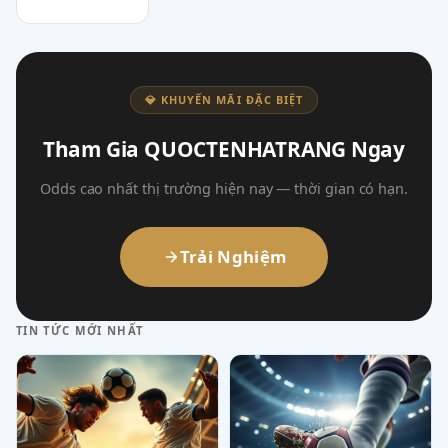
💎 KHUYẾN MÃI ĐẶC BIỆT
Tham Gia QUOCTENHATRANG Ngay
Odds cao nhất thị trường hiện nay — thời gian có hạn.
Trải Nghiệm
TIN TỨC MỚI NHẤT