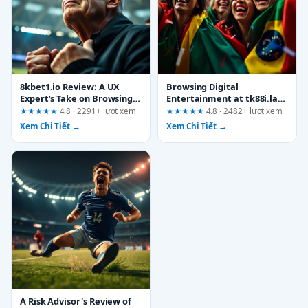
8kbet1.io Review: A UX
Browsing Digital
Expert’s Take on Browsing
Entertainment at tk88i.lat:
High-Quality Digital
A Balanced Review of
★★★★★
4.8 · 2291+ lượt xem
★★★★★
4.8 · 2482+ lượt xem
Entertainment
Transparency, Speed,
Xem Chi Tiết →
Xem Chi Tiết →
Usability, Security, and
Support
A Risk Advisor's Review of