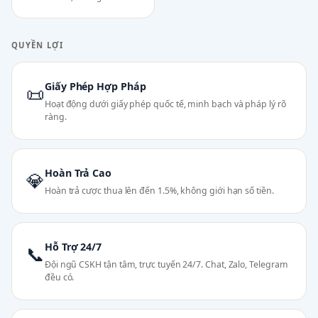
QUYỀN LỢI
Giấy Phép Hợp Pháp
📜
Hoạt động dưới giấy phép quốc tế, minh bạch và pháp lý rõ
ràng.
Hoàn Trả Cao
💎
Hoàn trả cược thua lên đến 1.5%, không giới hạn số tiền.
Hỗ Trợ 24/7
📞
Đội ngũ CSKH tận tâm, trực tuyến 24/7. Chat, Zalo, Telegram
đều có.