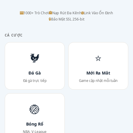
🎰
1000+ Trò Chơi
🏦
Nạp Rút Đa Kênh
🌐
Link Vào Ổn Định
🔒
Bảo Mật SSL 256-bit
CÁ CƯỢC
🐓
⭐
Đá Gà
Mới Ra Mắt
Đá gà trực tiếp
Game cập nhật mỗi tuần
🏐
Bóng Rổ
NBA, V-League