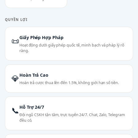
QUYỀN LỢI
Giấy Phép Hợp Pháp
📜
Hoạt động dưới giấy phép quốc tế, minh bạch và pháp lý rõ
ràng.
Hoàn Trả Cao
💎
Hoàn trả cược thua lên đến 1.5%, không giới hạn số tiền.
Hỗ Trợ 24/7
📞
Đội ngũ CSKH tận tâm, trực tuyến 24/7. Chat, Zalo, Telegram
đều có.