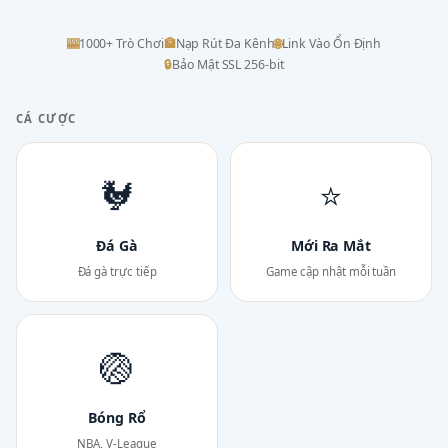
🎰
1000+ Trò Chơi
🏦
Nạp Rút Đa Kênh
🌐
Link Vào Ổn Định
🔒
Bảo Mật SSL 256-bit
CÁ CƯỢC
🐓
⭐
Đá Gà
Mới Ra Mắt
Đá gà trực tiếp
Game cập nhật mỗi tuần
🏐
Bóng Rổ
NBA, V-League