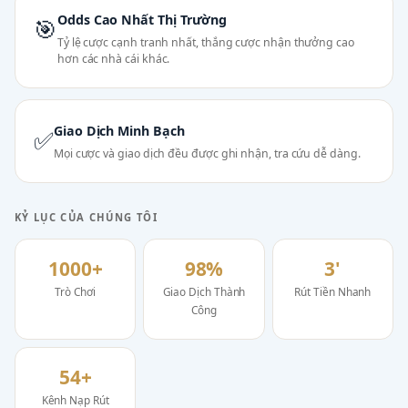
Odds Cao Nhất Thị Trường
🎯
Tỷ lệ cược cạnh tranh nhất, thắng cược nhận thưởng cao
hơn các nhà cái khác.
Giao Dịch Minh Bạch
✅
Mọi cược và giao dịch đều được ghi nhận, tra cứu dễ dàng.
KỶ LỤC CỦA CHÚNG TÔI
1000+
98%
3'
Trò Chơi
Giao Dịch Thành
Rút Tiền Nhanh
Công
54+
Kênh Nạp Rút