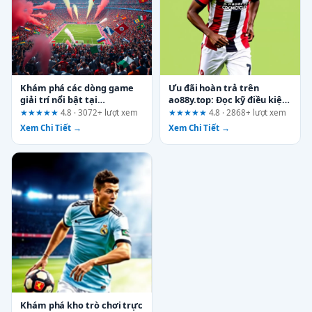
Khám phá các dòng game
Ưu đãi hoàn trả trên
giải trí nổi bật tại
ao88y.top: Đọc kỹ điều kiện
u888play.one: Ai nên tham
doanh thu trước khi nhận
★★★★★
4.8 · 3072+ lượt xem
★★★★★
4.8 · 2868+ lượt xem
gia, ai nên dừng lại?
Xem Chi Tiết →
Xem Chi Tiết →
Khám phá kho trò chơi trực