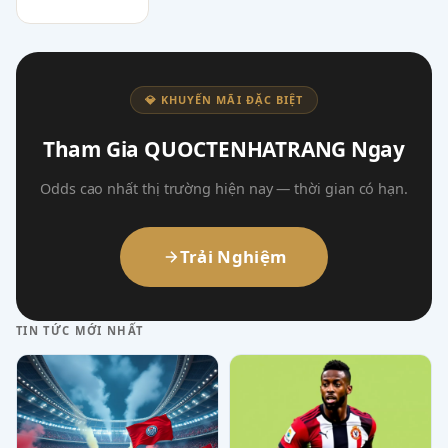
💎 KHUYẾN MÃI ĐẶC BIỆT
Tham Gia QUOCTENHATRANG Ngay
Odds cao nhất thị trường hiện nay — thời gian có hạn.
Trải Nghiệm
TIN TỨC MỚI NHẤT