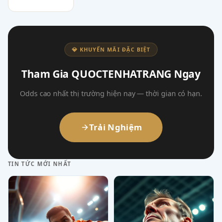
💎 KHUYẾN MÃI ĐẶC BIỆT
Tham Gia QUOCTENHATRANG Ngay
Odds cao nhất thị trường hiện nay — thời gian có hạn.
Trải Nghiệm
TIN TỨC MỚI NHẤT