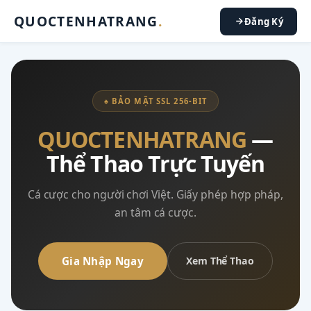
QUOCTENHATRANG
.
Đăng Ký
♠ BẢO MẬT SSL 256-BIT
QUOCTENHATRANG
—
Thể Thao Trực Tuyến
Cá cược cho người chơi Việt. Giấy phép hợp pháp,
an tâm cá cược.
Gia Nhập Ngay
Xem Thể Thao