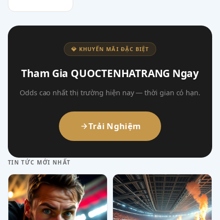
💎 KHUYẾN MÃI ĐẶC BIỆT
Tham Gia QUOCTENHATRANG Ngay
Odds cao nhất thị trường hiện nay — thời gian có hạn.
Trải Nghiệm
TIN TỨC MỚI NHẤT