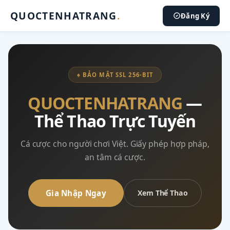
QUOCTENHATRANG
.
Đăng Ký
♠ BẢO MẬT SSL 256-BIT
QUOCTENHATRANG
—
Thể Thao Trực Tuyến
Cá cược cho người chơi Việt. Giấy phép hợp pháp,
an tâm cá cược.
Gia Nhập Ngay
Xem Thể Thao