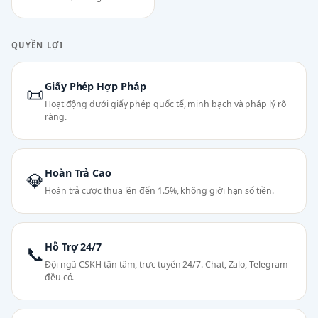
QUYỀN LỢI
Giấy Phép Hợp Pháp
📜
Hoạt động dưới giấy phép quốc tế, minh bạch và pháp lý rõ
ràng.
Hoàn Trả Cao
💎
Hoàn trả cược thua lên đến 1.5%, không giới hạn số tiền.
Hỗ Trợ 24/7
📞
Đội ngũ CSKH tận tâm, trực tuyến 24/7. Chat, Zalo, Telegram
đều có.