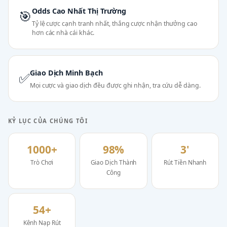
Odds Cao Nhất Thị Trường
🎯
Tỷ lệ cược cạnh tranh nhất, thắng cược nhận thưởng cao
hơn các nhà cái khác.
Giao Dịch Minh Bạch
✅
Mọi cược và giao dịch đều được ghi nhận, tra cứu dễ dàng.
KỶ LỤC CỦA CHÚNG TÔI
1000+
98%
3'
Trò Chơi
Giao Dịch Thành
Rút Tiền Nhanh
Công
54+
Kênh Nạp Rút