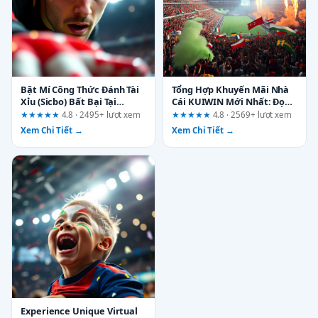
Bật Mí Công Thức Đánh Tài
Tổng Hợp Khuyến Mãi Nhà
Xỉu (Sicbo) Bất Bại Tại
Cái KUIWIN Mới Nhất: Đọc
Casino TG88: Góc Nhìn Kiểm
Điều Kiện Trước Khi Nhận
★★★★★
4.8 · 2495+ lượt xem
★★★★★
4.8 · 2569+ lượt xem
Soát Rủi Ro
Xem Chi Tiết →
Xem Chi Tiết →
Experience Unique Virtual