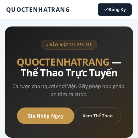
QUOCTENHATRANG
.
Đăng Ký
♠ BẢO MẬT SSL 256-BIT
QUOCTENHATRANG
—
Thể Thao Trực Tuyến
Cá cược cho người chơi Việt. Giấy phép hợp pháp,
an tâm cá cược.
Gia Nhập Ngay
Xem Thể Thao