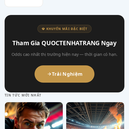
💎 KHUYẾN MÃI ĐẶC BIỆT
Tham Gia QUOCTENHATRANG Ngay
Odds cao nhất thị trường hiện nay — thời gian có hạn.
Trải Nghiệm
TIN TỨC MỚI NHẤT