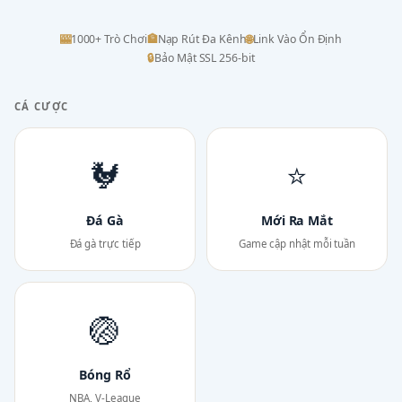
🎰
1000+ Trò Chơi
🏦
Nạp Rút Đa Kênh
🌐
Link Vào Ổn Định
🔒
Bảo Mật SSL 256-bit
CÁ CƯỢC
🐓
⭐
Đá Gà
Mới Ra Mắt
Đá gà trực tiếp
Game cập nhật mỗi tuần
🏐
Bóng Rổ
NBA, V-League