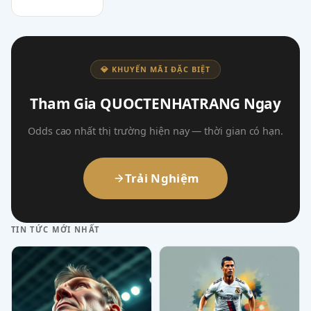
💎 KHUYẾN MÃI ĐẶC BIỆT
Tham Gia QUOCTENHATRANG Ngay
Odds cao nhất thị trường hiện nay — thời gian có hạn.
Trải Nghiệm
TIN TỨC MỚI NHẤT