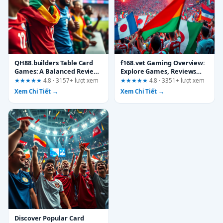
QH88.builders Table Card
f168.vet Gaming Overview:
Games: A Balanced Review
Explore Games, Reviews
of What the Ads Don't Tell
and Helpful Guides
★★★★★
4.8 · 3157+ lượt xem
★★★★★
4.8 · 3351+ lượt xem
You
Xem Chi Tiết →
Xem Chi Tiết →
Discover Popular Card