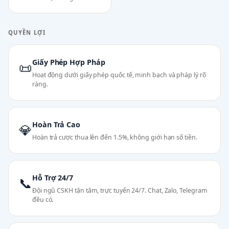
QUYỀN LỢI
Giấy Phép Hợp Pháp
📜
Hoạt động dưới giấy phép quốc tế, minh bạch và pháp lý rõ
ràng.
Hoàn Trả Cao
💎
Hoàn trả cược thua lên đến 1.5%, không giới hạn số tiền.
Hỗ Trợ 24/7
📞
Đội ngũ CSKH tận tâm, trực tuyến 24/7. Chat, Zalo, Telegram
đều có.