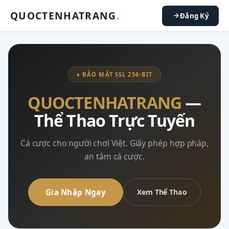
QUOCTENHATRANG
.
Đăng Ký
♠ BẢO MẬT SSL 256-BIT
QUOCTENHATRANG
—
Thể Thao Trực Tuyến
Cá cược cho người chơi Việt. Giấy phép hợp pháp,
an tâm cá cược.
Gia Nhập Ngay
Xem Thể Thao