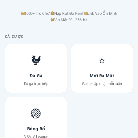
🎰
1000+ Trò Chơi
🏦
Nạp Rút Đa Kênh
🌐
Link Vào Ổn Định
🔒
Bảo Mật SSL 256-bit
CÁ CƯỢC
🐓
⭐
Đá Gà
Mới Ra Mắt
Đá gà trực tiếp
Game cập nhật mỗi tuần
🏐
Bóng Rổ
NBA, V-League