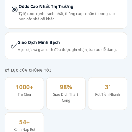
Odds Cao Nhất Thị Trường
🎯
Tỷ lệ cược cạnh tranh nhất, thắng cược nhận thưởng cao
hơn các nhà cái khác.
Giao Dịch Minh Bạch
✅
Mọi cược và giao dịch đều được ghi nhận, tra cứu dễ dàng.
KỶ LỤC CỦA CHÚNG TÔI
1000+
98%
3'
Trò Chơi
Giao Dịch Thành
Rút Tiền Nhanh
Công
54+
Kênh Nạp Rút