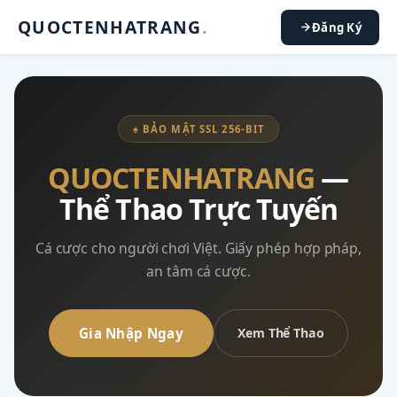
QUOCTENHATRANG
.
Đăng Ký
♠ BẢO MẬT SSL 256-BIT
QUOCTENHATRANG
—
Thể Thao Trực Tuyến
Cá cược cho người chơi Việt. Giấy phép hợp pháp,
an tâm cá cược.
Gia Nhập Ngay
Xem Thể Thao