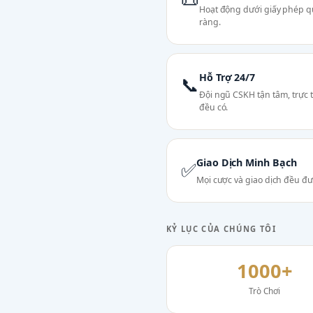
Hoạt động dưới giấy phép qu
ràng.
Hỗ Trợ 24/7
📞
Đội ngũ CSKH tận tâm, trực t
đều có.
Giao Dịch Minh Bạch
✅
Mọi cược và giao dịch đều đư
KỶ LỤC CỦA CHÚNG TÔI
1000+
Trò Chơi