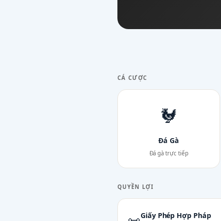
CÁ CƯỢC
🐓
Đá Gà
Đá gà trực tiếp
QUYỀN LỢI
Giấy Phép Hợp Pháp
📜