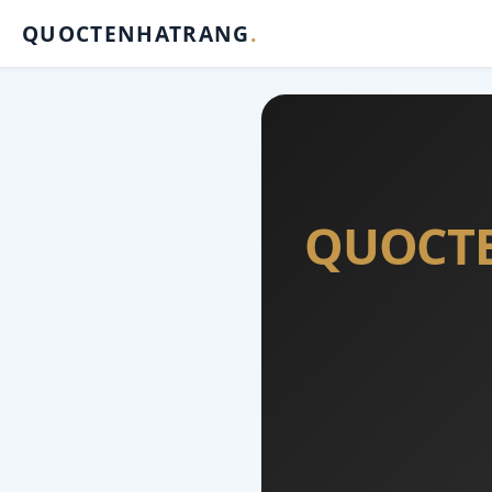
QUOCTENHATRANG
.
QUOCT