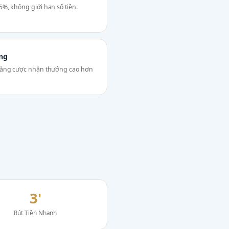
5%, không giới hạn số tiền.
ng
thắng cược nhận thưởng cao hơn
3'
Rút Tiền Nhanh