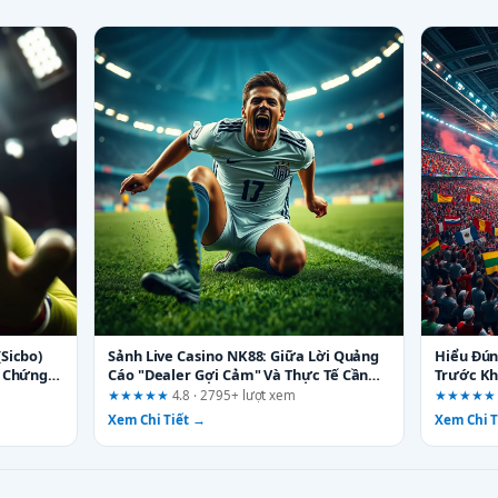
(Sicbo)
Sảnh Live Casino NK88: Giữa Lời Quảng
Hiểu Đún
m Chứng
Cáo "Dealer Gợi Cảm" Và Thực Tế Cần
Trước Kh
Kiểm Chứng
Từ Chuyê
★★★★★
4.8 · 2795+ lượt xem
★★★★
Xem Chi Tiết →
Xem Chi T