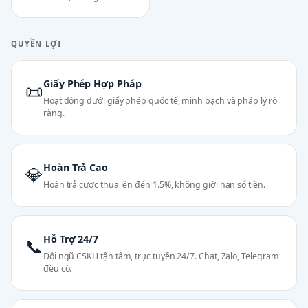
QUYỀN LỢI
Giấy Phép Hợp Pháp
📜
Hoạt động dưới giấy phép quốc tế, minh bạch và pháp lý rõ
ràng.
Hoàn Trả Cao
💎
Hoàn trả cược thua lên đến 1.5%, không giới hạn số tiền.
Hỗ Trợ 24/7
📞
Đội ngũ CSKH tận tâm, trực tuyến 24/7. Chat, Zalo, Telegram
đều có.