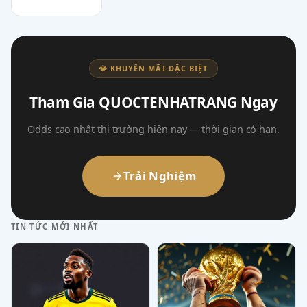
💎 KHUYẾN MÃI ĐẶC BIỆT
Tham Gia QUOCTENHATRANG Ngay
Odds cao nhất thị trường hiện nay — thời gian có hạn.
Trải Nghiệm
TIN TỨC MỚI NHẤT