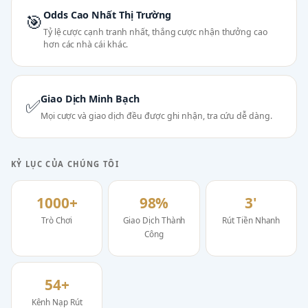
Odds Cao Nhất Thị Trường
🎯
Tỷ lệ cược cạnh tranh nhất, thắng cược nhận thưởng cao
hơn các nhà cái khác.
Giao Dịch Minh Bạch
✅
Mọi cược và giao dịch đều được ghi nhận, tra cứu dễ dàng.
KỶ LỤC CỦA CHÚNG TÔI
1000+
98%
3'
Trò Chơi
Giao Dịch Thành
Rút Tiền Nhanh
Công
54+
Kênh Nạp Rút