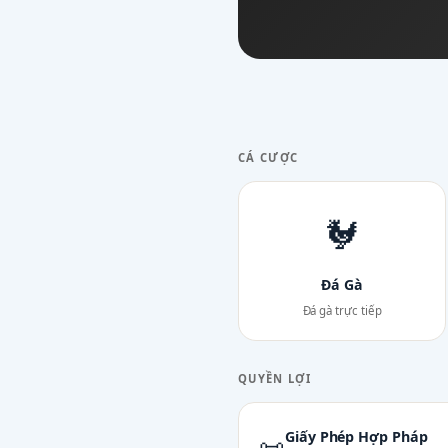
CÁ CƯỢC
🐓
Đá Gà
Đá gà trực tiếp
QUYỀN LỢI
Giấy Phép Hợp Pháp
📜