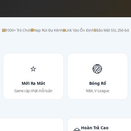
🎰
1000+ Trò Chơi
🏦
Nạp Rút Đa Kênh
🌐
Link Vào Ổn Định
🔒
Bảo Mật SSL 256-bit
⭐
🏐
Mới Ra Mắt
Bóng Rổ
Game cập nhật mỗi tuần
NBA, V-League
Hoàn Trả Cao
💎