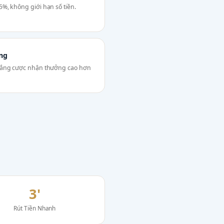
5%, không giới hạn số tiền.
ng
thắng cược nhận thưởng cao hơn
3'
Rút Tiền Nhanh