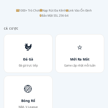
🎰
1000+ Trò Chơi
🏦
Nạp Rút Đa Kênh
🌐
Link Vào Ổn Định
🔒
Bảo Mật SSL 256-bit
CÁ CƯỢC
🐓
⭐
Đá Gà
Mới Ra Mắt
Đá gà trực tiếp
Game cập nhật mỗi tuần
🏐
Bóng Rổ
NBA, V-League