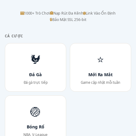
🎰
1000+ Trò Chơi
🏦
Nạp Rút Đa Kênh
🌐
Link Vào Ổn Định
🔒
Bảo Mật SSL 256-bit
CÁ CƯỢC
🐓
⭐
Đá Gà
Mới Ra Mắt
Đá gà trực tiếp
Game cập nhật mỗi tuần
🏐
Bóng Rổ
NBA, V-League