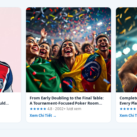
From Early Doubling to the Final Table:
Complete
uld
A Tournament-Focused Poker Room
Every Pl
Guide
★★★★★
4.8 · 2002+ lượt xem
★★★★
Xem Chi Tiết →
Xem Chi T