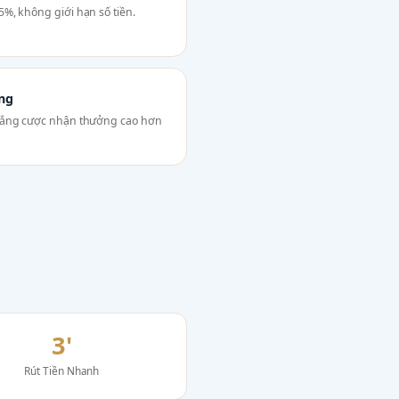
5%, không giới hạn số tiền.
ng
thắng cược nhận thưởng cao hơn
3'
Rút Tiền Nhanh