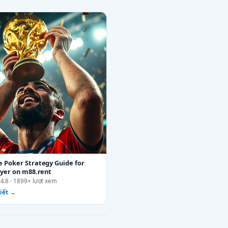
 Poker Strategy Guide for
ayer on m88.rent
★
4.8 · 1899+ lượt xem
iết →