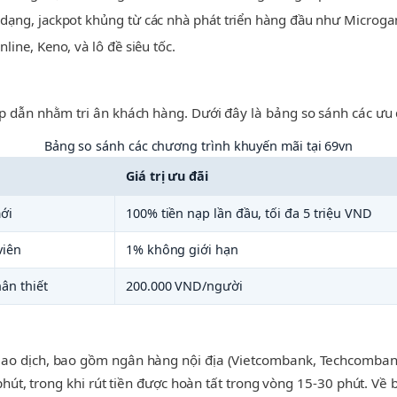
dạng, jackpot khủng từ các nhà phát triển hàng đầu như Microga
line, Keno, và lô đề siêu tốc.
p dẫn nhằm tri ân khách hàng. Dưới đây là bảng so sánh các ưu 
Bảng so sánh các chương trình khuyến mãi tại 69vn
Giá trị ưu đãi
ới
100% tiền nạp lần đầu, tối đa 5 triệu VND
viên
1% không giới hạn
ân thiết
200.000 VND/người
ao dịch, bao gồm ngân hàng nội địa (Vietcombank, Techcombank, 
3 phút, trong khi rút tiền được hoàn tất trong vòng 15-30 phút. 