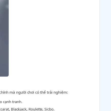
chính mà người chơi có thể trải nghiệm:
o cạnh tranh.
arat, Blackjack, Roulette, Sicbo.