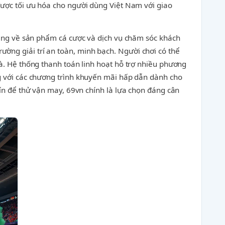
 được tối ưu hóa cho người dùng Việt Nam với giao
 dạng về sản phẩm cá cược và dịch vụ chăm sóc khách
ờng giải trí an toàn, minh bạch. Người chơi có thể
hà. Hệ thống thanh toán linh hoạt hỗ trợ nhiều phương
g với các chương trình khuyến mãi hấp dẫn dành cho
tín để thử vận may, 69vn chính là lựa chọn đáng cân