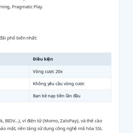
ming, Pragmatic Play.
đãi phổ biến nhất:
Điều kiện
Vòng cược 20x
Không yêu cầu vòng cược
Bạn bè nạp tiền lần đầu
BIDV...), ví điện tử (Momo, ZaloPay), và thẻ cào
Về bảo mật, nền tảng sử dụng công nghệ mã hóa SSL