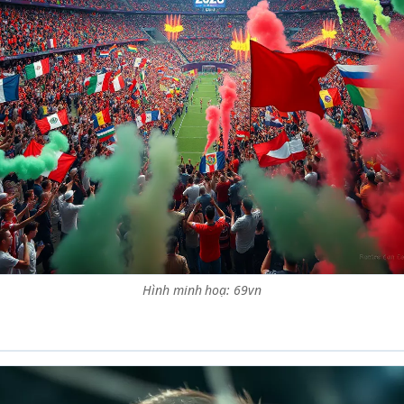
Hình minh hoạ: 69vn