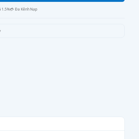
ả 1.5%
💳 Đa Kênh Nạp
y