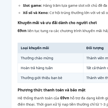
Slot game:
Hàng trăm tựa game slot với chủ đề đa 
Xổ số và Keno:
Cơ hội trúng thưởng lớn với vé số on
Khuyến mãi và ưu đãi dành cho người chơi
69vn
liên tục tung ra các chương trình khuyến mãi hấ
Loại khuyến mãi
Đối tượng
Thưởng chào mừng
Thành viên m
Hoàn trả hàng tuần
Tất cả thành 
Thưởng giới thiệu bạn bè
Thành viên th
Phương thức thanh toán và bảo mật
Hệ thống thanh toán của
69vn
hỗ trợ đa dạng kênh gi
điện thoại. Thời gian xử lý nạp tiền thường chỉ từ 1-