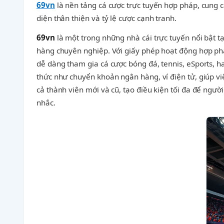
69vn
là nền tảng cá cược trực tuyến hợp pháp, cung c
diện thân thiện và tỷ lệ cược cạnh tranh.
69vn
là một trong những nhà cái trực tuyến nổi bật t
hàng chuyên nghiệp. Với giấy phép hoạt động hợp pháp
dễ dàng tham gia cá cược bóng đá, tennis, eSports, ha
thức như chuyển khoản ngân hàng, ví điện tử, giúp vi
cả thành viên mới và cũ, tạo điều kiện tối đa để ngườ
nhắc.