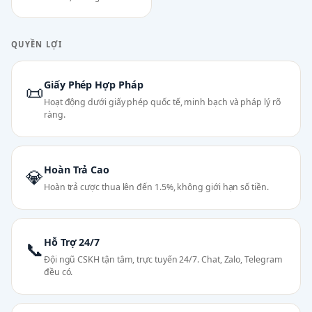
QUYỀN LỢI
Giấy Phép Hợp Pháp
📜
Hoạt động dưới giấy phép quốc tế, minh bạch và pháp lý rõ
ràng.
Hoàn Trả Cao
💎
Hoàn trả cược thua lên đến 1.5%, không giới hạn số tiền.
Hỗ Trợ 24/7
📞
Đội ngũ CSKH tận tâm, trực tuyến 24/7. Chat, Zalo, Telegram
đều có.