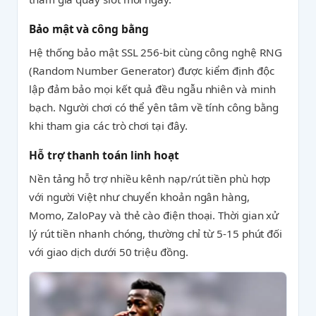
Bảo mật và công bằng
Hệ thống bảo mật SSL 256-bit cùng công nghệ RNG
(Random Number Generator) được kiểm định độc
lập đảm bảo mọi kết quả đều ngẫu nhiên và minh
bạch. Người chơi có thể yên tâm về tính công bằng
khi tham gia các trò chơi tại đây.
Hỗ trợ thanh toán linh hoạt
Nền tảng hỗ trợ nhiều kênh nạp/rút tiền phù hợp
với người Việt như chuyển khoản ngân hàng,
Momo, ZaloPay và thẻ cào điện thoại. Thời gian xử
lý rút tiền nhanh chóng, thường chỉ từ 5-15 phút đối
với giao dịch dưới 50 triệu đồng.