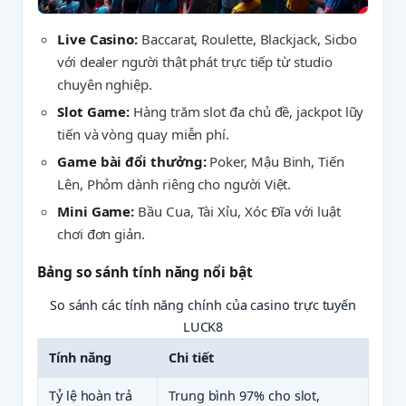
Live Casino:
Baccarat, Roulette, Blackjack, Sicbo
với dealer người thật phát trực tiếp từ studio
chuyên nghiệp.
Slot Game:
Hàng trăm slot đa chủ đề, jackpot lũy
tiến và vòng quay miễn phí.
Game bài đổi thưởng:
Poker, Mậu Binh, Tiến
Lên, Phỏm dành riêng cho người Việt.
Mini Game:
Bầu Cua, Tài Xỉu, Xóc Đĩa với luật
chơi đơn giản.
Bảng so sánh tính năng nổi bật
So sánh các tính năng chính của casino trực tuyến
LUCK8
Tính năng
Chi tiết
Tỷ lệ hoàn trả
Trung bình 97% cho slot,