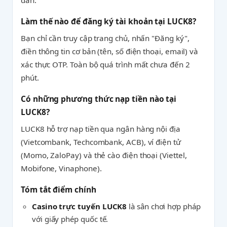
đàn.
Làm thế nào để đăng ký tài khoản tại LUCK8?
Bạn chỉ cần truy cập trang chủ, nhấn "Đăng ký",
điền thông tin cơ bản (tên, số điện thoại, email) và
xác thực OTP. Toàn bộ quá trình mất chưa đến 2
phút.
Có những phương thức nạp tiền nào tại
LUCK8?
LUCK8 hỗ trợ nạp tiền qua ngân hàng nội địa
(Vietcombank, Techcombank, ACB), ví điện tử
(Momo, ZaloPay) và thẻ cào điện thoại (Viettel,
Mobifone, Vinaphone).
Tóm tắt điểm chính
Casino trực tuyến LUCK8
là sân chơi hợp pháp
với giấy phép quốc tế.