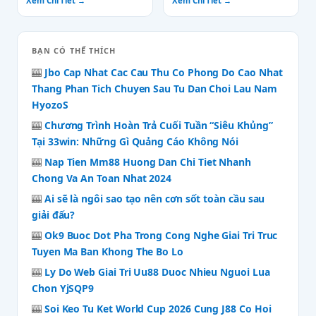
Xem Chi Tiết →
Xem Chi Tiết →
BẠN CÓ THỂ THÍCH
🎰
Jbo Cap Nhat Cac Cau Thu Co Phong Do Cao Nhat
Thang Phan Tich Chuyen Sau Tu Dan Choi Lau Nam
HyozoS
🎰
Chương Trình Hoàn Trả Cuối Tuần “Siêu Khủng”
Tại 33win: Những Gì Quảng Cáo Không Nói
🎰
Nap Tien Mm88 Huong Dan Chi Tiet Nhanh
Chong Va An Toan Nhat 2024
🎰
Ai sẽ là ngôi sao tạo nên cơn sốt toàn cầu sau
giải đấu?
🎰
Ok9 Buoc Dot Pha Trong Cong Nghe Giai Tri Truc
Tuyen Ma Ban Khong The Bo Lo
🎰
Ly Do Web Giai Tri Uu88 Duoc Nhieu Nguoi Lua
Chon YjSQP9
🎰
Soi Keo Tu Ket World Cup 2026 Cung J88 Co Hoi