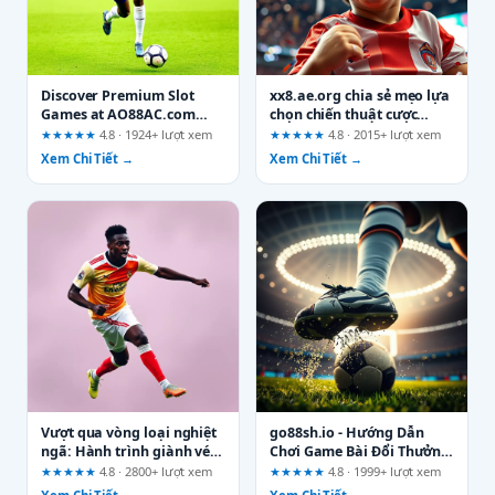
Discover Premium Slot
xx8.ae.org chia sẻ mẹo lựa
Games at AO88AC.com
chọn chiến thuật cược
Today: An Independent
Poker phù hợp
★★★★★
4.8 · 1924+ lượt xem
★★★★★
4.8 · 2015+ lượt xem
Review of the Claims
Xem Chi Tiết →
Xem Chi Tiết →
Vượt qua vòng loại nghiệt
go88sh.io - Hướng Dẫn
ngã: Hành trình giành vé
Chơi Game Bài Đổi Thưởng
đến đấu trường danh giá
Cho Người Mới
★★★★★
4.8 · 2800+ lượt xem
★★★★★
4.8 · 1999+ lượt xem