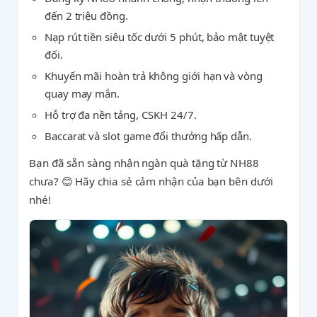
đến 2 triệu đồng.
Nạp rút tiền siêu tốc dưới 5 phút, bảo mật tuyệt
đối.
Khuyến mãi hoàn trả không giới hạn và vòng
quay may mắn.
Hỗ trợ đa nền tảng, CSKH 24/7.
Baccarat và slot game đổi thưởng hấp dẫn.
Bạn đã sẵn sàng nhận ngàn quà tặng từ NH88
chưa? 😊 Hãy chia sẻ cảm nhận của bạn bên dưới
nhé!