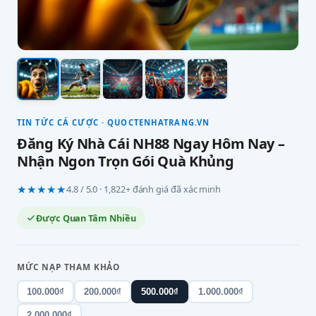
TIN TỨC CÁ CƯỢC · QUOCTENHATRANG.VN
Đăng Ký Nhà Cái NH88 Ngay Hôm Nay –
Nhận Ngon Trọn Gói Quà Khủng
★★★★★
4.8 / 5.0 · 1,822+ đánh giá đã xác minh
Được Quan Tâm Nhiều
MỨC NẠP THAM KHẢO
100.000₫
200.000₫
500.000₫
1.000.000₫
2.000.000₫