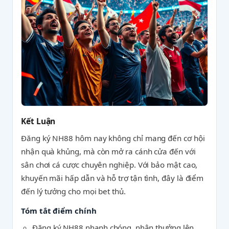
Kết Luận
Đăng ký NH88 hôm nay không chỉ mang đến cơ hội
nhận quà khủng, mà còn mở ra cánh cửa đến với
sân chơi cá cược chuyên nghiệp. Với bảo mật cao,
khuyến mãi hấp dẫn và hỗ trợ tận tình, đây là điểm
đến lý tưởng cho mọi bet thủ.
Tóm tắt điểm chính
Đăng ký NH88 nhanh chóng, nhận thưởng lên