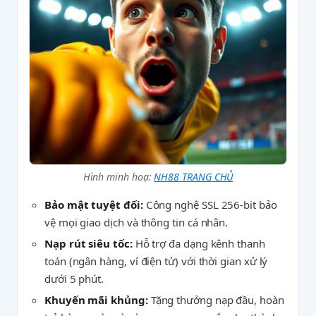
Hình minh hoạ:
NH88 TRANG CHỦ
Bảo mật tuyệt đối:
Công nghệ SSL 256-bit bảo
vệ mọi giao dịch và thông tin cá nhân.
Nạp rút siêu tốc:
Hỗ trợ đa dạng kênh thanh
toán (ngân hàng, ví điện tử) với thời gian xử lý
dưới 5 phút.
Khuyến mãi khủng:
Tặng thưởng nạp đầu, hoàn