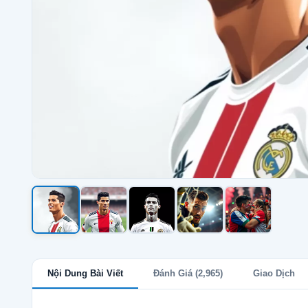
Nội Dung Bài Viết
Đánh Giá (2,965)
Giao Dịch