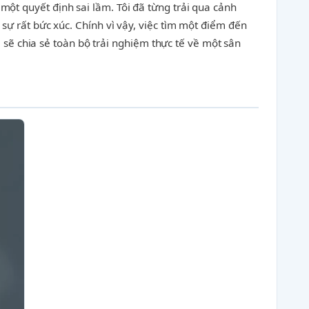
ột quyết định sai lầm. Tôi đã từng trải qua cảnh
sự rất bức xúc. Chính vì vậy, việc tìm một điểm đến
i sẽ chia sẻ toàn bộ trải nghiệm thực tế về một sân