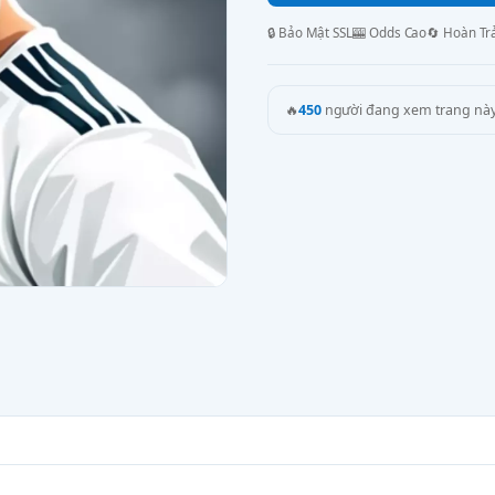
🔒 Bảo Mật SSL
🎰 Odds Cao
🔄 Hoàn Tr
🔥
450
người đang xem trang nà