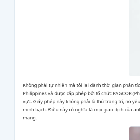
Không phải tự nhiên mà tôi lại dành thời gian phân tí
Philippines và được cấp phép bởi tổ chức PAGCOR (Ph
vực. Giấy phép này không phải là thứ trang trí, nó yê
minh bạch. Điều này có nghĩa là mọi giao dịch của anh
mạng.