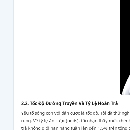
2.2. Tốc Độ Đường Truyền Và Tỷ Lệ Hoàn Trả
Yếu tố sống còn với dân cược là tốc độ. Tôi đã thử ngh
rung. Về tỷ lệ ăn cược (odds), tôi nhận thấy mức chê
trả không giới hạn hàng tuần lên đến 1.5% trên tổng 