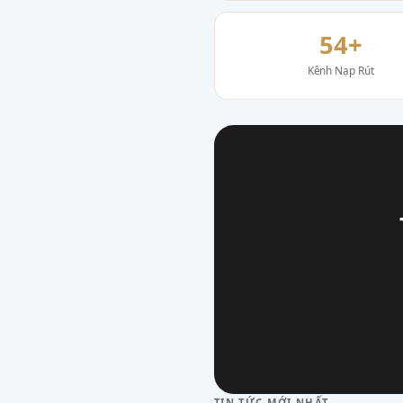
54+
Kênh Nạp Rút
TIN TỨC MỚI NHẤT