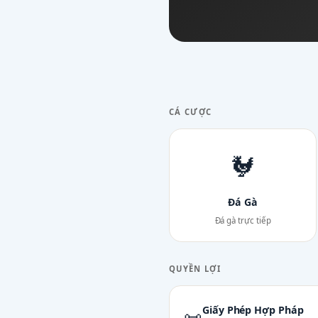
CÁ CƯỢC
🐓
Đá Gà
Đá gà trực tiếp
QUYỀN LỢI
Giấy Phép Hợp Pháp
📜