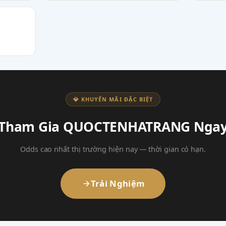
💎 KHUYẾN MÃI ĐẶC BIỆT
Tham Gia QUOCTENHATRANG Nga
Odds cao nhất thị trường hiện nay — thời gian có hạn.
Trải Nghiệm