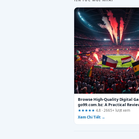
Browse High-Quality Digital G
go99.com.bz: A Practical Revi
★★★★★
4.8 · 2665+ lượt xem
Xem Chi Tiết →