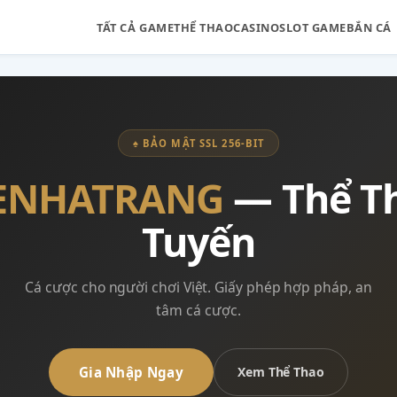
TẤT CẢ GAME
THỂ THAO
CASINO
SLOT GAME
BẮN CÁ
♠ BẢO MẬT SSL 256-BIT
ENHATRANG
— Thể Th
Tuyến
Cá cược cho người chơi Việt. Giấy phép hợp pháp, an
tâm cá cược.
Gia Nhập Ngay
Xem Thể Thao