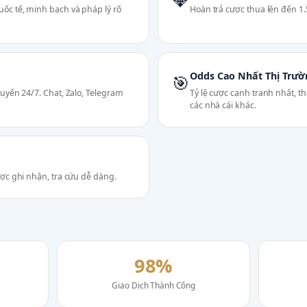
ốc tế, minh bạch và pháp lý rõ
Hoàn trả cược thua lên đến 1.
Odds Cao Nhất Thị Trườ
🎯
uyến 24/7. Chat, Zalo, Telegram
Tỷ lệ cược cạnh tranh nhất, 
các nhà cái khác.
ợc ghi nhận, tra cứu dễ dàng.
98%
Giao Dịch Thành Công