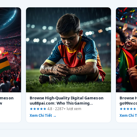
ames on
Browse High-Quality Digital Games on
Browse H
ew
uu88pai.com: Who This Gaming
go99sv.c
Platform Actually Suits
★★★★★
4.8 · 2287+ lượt xem
★★★★
Xem Chi Tiết →
Xem Chi T