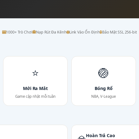
🎰
1000+ Trò Chơi
🏦
Nạp Rút Đa Kênh
🌐
Link Vào Ổn Định
🔒
Bảo Mật SSL 256-bit
⭐
🏐
Mới Ra Mắt
Bóng Rổ
Game cập nhật mỗi tuần
NBA, V-League
Hoàn Trả Cao
💎