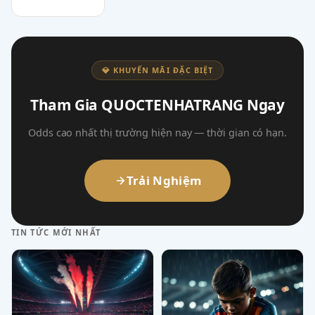
💎 KHUYẾN MÃI ĐẶC BIỆT
Tham Gia QUOCTENHATRANG Ngay
Odds cao nhất thị trường hiện nay — thời gian có hạn.
Trải Nghiệm
TIN TỨC MỚI NHẤT