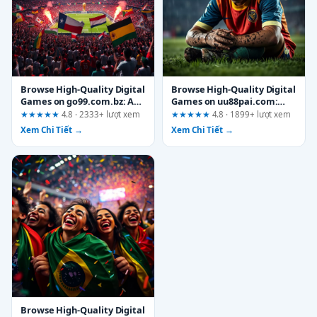
Browse High-Quality Digital
Browse High-Quality Digital
Games on go99.com.bz: A
Games on uu88pai.com:
Practical Review
Who This Gaming Platform
★★★★★
4.8 · 2333+ lượt xem
★★★★★
4.8 · 1899+ lượt xem
Actually Suits
Xem Chi Tiết →
Xem Chi Tiết →
Browse High-Quality Digital