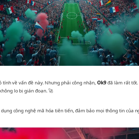
hó tính về vấn đề này. Nhưng phải công nhận,
Ok9
đã làm rất tốt
hông lo bị gián đoạn. 🚀
sử dụng công nghệ mã hóa tiên tiến, đảm bảo mọi thông tin của 