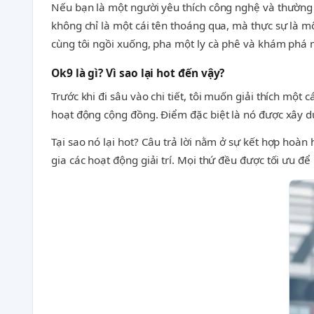
Nếu bạn là một người yêu thích công nghệ và thường 
không chỉ là một cái tên thoáng qua, mà thực sự là 
cùng tôi ngồi xuống, pha một ly cà phê và khám phá 
Ok9 là gì? Vì sao lại hot đến vậy?
Trước khi đi sâu vào chi tiết, tôi muốn giải thích một 
hoạt động cộng đồng. Điểm đặc biệt là nó được xây 
Tại sao nó lại hot? Câu trả lời nằm ở sự kết hợp hoàn
gia các hoạt động giải trí. Mọi thứ đều được tối ưu đ