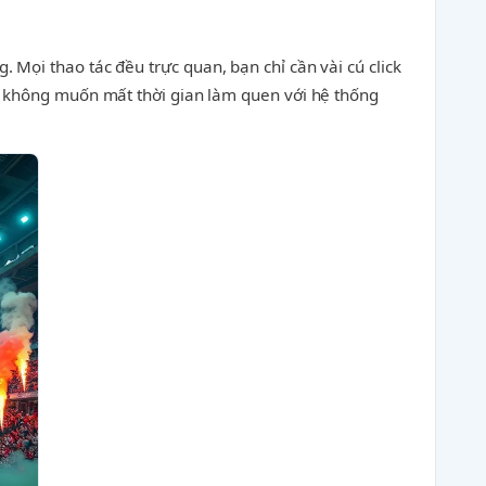
 Mọi thao tác đều trực quan, bạn chỉ cần vài cú click
, không muốn mất thời gian làm quen với hệ thống