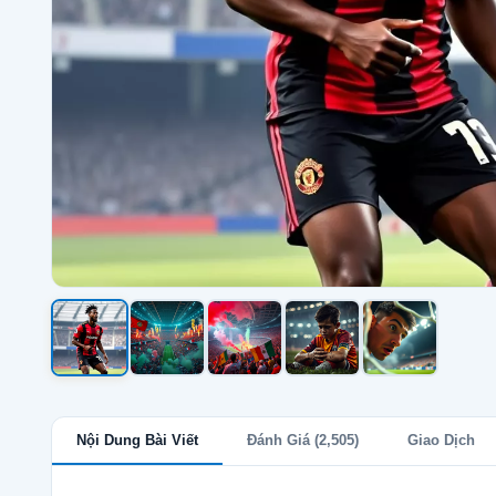
Nội Dung Bài Viết
Đánh Giá (2,505)
Giao Dịch