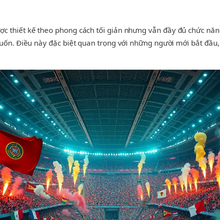
c thiết kế theo phong cách tối giản nhưng vẫn đầy đủ chức năng.
muốn. Điều này đặc biệt quan trọng với những người mới bắt đầu