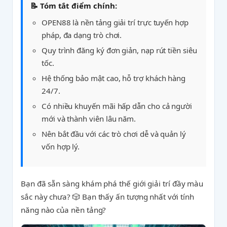
📝 Tóm tắt điểm chính:
OPEN88 là nền tảng giải trí trực tuyến hợp
pháp, đa dạng trò chơi.
Quy trình đăng ký đơn giản, nạp rút tiền siêu
tốc.
Hệ thống bảo mật cao, hỗ trợ khách hàng
24/7.
Có nhiều khuyến mãi hấp dẫn cho cả người
mới và thành viên lâu năm.
Nên bắt đầu với các trò chơi dễ và quản lý
vốn hợp lý.
Bạn đã sẵn sàng khám phá thế giới giải trí đầy màu
sắc này chưa? 🎲 Bạn thấy ấn tượng nhất với tính
năng nào của nền tảng?