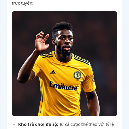
trực tuyến:
Kho trò chơi đồ sộ:
Từ cá cược thể thao với tỷ lệ