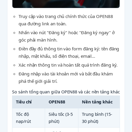
Truy cập vào trang chủ chính thức của OPEN88
qua đường link an toàn.
Nhấn vào nút "Đăng ký" hoặc "Đăng ký ngay" ở
góc phải màn hình.
Điền đầy đủ thông tin vào form đăng ký: tên đăng
nhập, mật khẩu, số điện thoại, email...
Xác nhận thông tin và hoàn tất quá trình đăng ký.
Đăng nhập vào tài khoản mới và bắt đầu khám
phá thế giới giải trí.
So sánh tổng quan giữa OPEN88 và các nền tảng khác
Tiêu chí
OPEN88
Nền tảng khác
Tốc độ
Siêu tốc (3-5
Trung bình (15-
nạp/rút
phút)
30 phút)