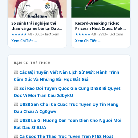
So sánh trải nghiệm thể
Record-Breaking Ticket
thao và game bài tại Dabet
Prices in Host Cities: Make
có gì đáng chú ý
Your Money Back Fast on
★★★★★
4.8 · 3053+ lượt xem
★★★★★
4.8 · 2993+ lượt xem
LX88!
Xem Chi Tiết →
Xem Chi Tiết →
BẠN CÓ THỂ THÍCH
🎰
Các Đội Tuyển Viết Nên Lịch Sử Mới: Hành Trình
Cảm Xúc Và Những Bài Học Đắt Giá
🎰
Soi Keo Doi Tuyen Quoc Gia Cung Dn88 Bi Quyet
Doc Vi Moi Tran Cau 2dbykU
🎰
U888 San Choi Ca Cuoc Truc Tuyen Uy Tin Hang
Dau Chau A Cg0gwv
🎰
U888 La Gi Huong Dan Toan Dien Cho Nguoi Moi
Bat Dau ShltUA
🎰
Ca Cuoc The Thao Truc Tuyen Tren F168 Hoat