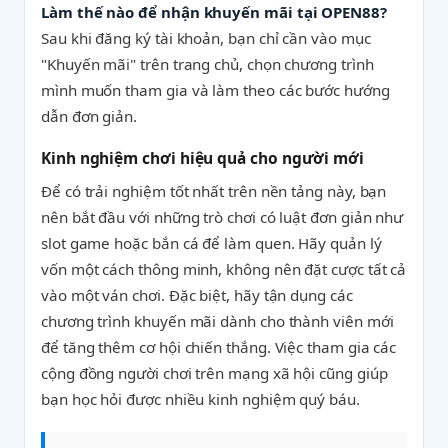
Làm thế nào để nhận khuyến mãi tại OPEN88?
Sau khi đăng ký tài khoản, bạn chỉ cần vào mục
"Khuyến mãi" trên trang chủ, chọn chương trình
mình muốn tham gia và làm theo các bước hướng
dẫn đơn giản.
Kinh nghiệm chơi hiệu quả cho người mới
Để có trải nghiệm tốt nhất trên nền tảng này, bạn
nên bắt đầu với những trò chơi có luật đơn giản như
slot game hoặc bắn cá để làm quen. Hãy quản lý
vốn một cách thông minh, không nên đặt cược tất cả
vào một ván chơi. Đặc biệt, hãy tận dụng các
chương trình khuyến mãi dành cho thành viên mới
để tăng thêm cơ hội chiến thắng. Việc tham gia các
cộng đồng người chơi trên mạng xã hội cũng giúp
bạn học hỏi được nhiều kinh nghiệm quý báu.