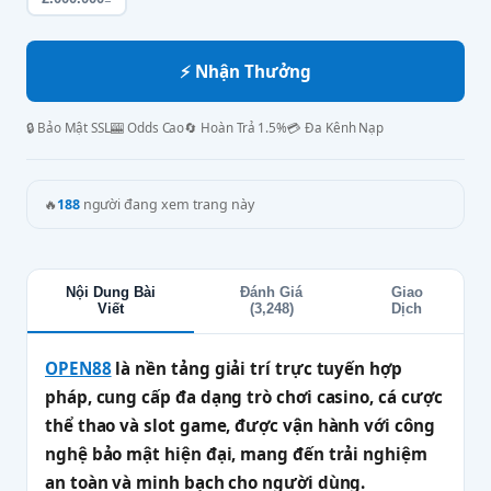
⚡ Nhận Thưởng
🔒 Bảo Mật SSL
🎰 Odds Cao
🔄 Hoàn Trả 1.5%
💳 Đa Kênh Nạp
🔥
188
người đang xem trang này
Nội Dung Bài
Đánh Giá
Giao
Viết
(3,248)
Dịch
OPEN88
là nền tảng giải trí trực tuyến hợp
pháp, cung cấp đa dạng trò chơi casino, cá cược
thể thao và slot game, được vận hành với công
nghệ bảo mật hiện đại, mang đến trải nghiệm
an toàn và minh bạch cho người dùng.