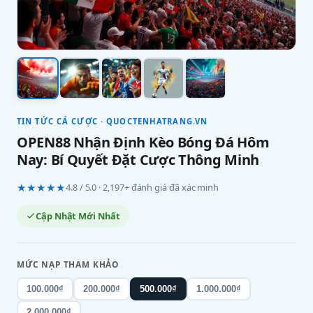
TIN TỨC CÁ CƯỢC · QUOCTENHATRANG.VN
OPEN88 Nhận Định Kèo Bóng Đá Hôm
Nay: Bí Quyết Đặt Cược Thông Minh
★★★★★
4.8 / 5.0 · 2,197+ đánh giá đã xác minh
Cập Nhật Mới Nhất
MỨC NẠP THAM KHẢO
100.000₫
200.000₫
500.000₫
1.000.000₫
2.000.000₫