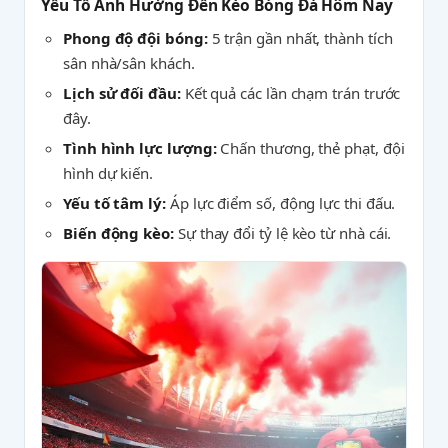
Yếu Tố Ảnh Hưởng Đến Kèo Bóng Đá Hôm Nay
Phong độ đội bóng:
5 trận gần nhất, thành tích
sân nhà/sân khách.
Lịch sử đối đầu:
Kết quả các lần chạm trán trước
đây.
Tình hình lực lượng:
Chấn thương, thẻ phạt, đội
hình dự kiến.
Yếu tố tâm lý:
Áp lực điểm số, động lực thi đấu.
Biến động kèo:
Sự thay đổi tỷ lệ kèo từ nhà cái.