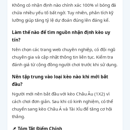
Không có nhận định nào chính xác 100% vì bóng đá
chứa nhiều yếu tố bất ngờ. Tuy nhiên, phân tích kỹ
lưỡng giúp tăng tỷ lệ dự đoán đúng lên đáng kể.
Làm thế nào để tìm nguồn nhận định kèo uy
tín?
Nên chọn các trang web chuyên nghiệp, có đội ngũ
chuyên gia và cập nhật thông tin liên tục. Kiểm tra
đánh giá từ cộng đồng người chơi trước khi sử dụng.
Nên tập trung vào loại kèo nào khi mới bắt
đầu?
Người mới nên bắt đầu với kèo Châu Âu (1X2) vì
cách chơi đơn giản. Sau khi có kinh nghiệm, có thể
chuyển sang kèo Châu Á và Tài Xỉu để tăng cơ hội
thắng.
📌 Tóm Tắt Điểm Chính