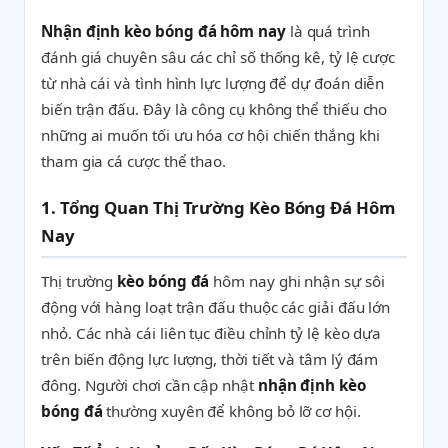
Nhận định kèo bóng đá hôm nay
là quá trình
đánh giá chuyên sâu các chỉ số thống kê, tỷ lệ cược
từ nhà cái và tình hình lực lượng để dự đoán diễn
biến trận đấu. Đây là công cụ không thể thiếu cho
những ai muốn tối ưu hóa cơ hội chiến thắng khi
tham gia cá cược thể thao.
1. Tổng Quan Thị Trường Kèo Bóng Đá Hôm
Nay
Thị trường
kèo bóng đá
hôm nay ghi nhận sự sôi
động với hàng loạt trận đấu thuộc các giải đấu lớn
nhỏ. Các nhà cái liên tục điều chỉnh tỷ lệ kèo dựa
trên biến động lực lượng, thời tiết và tâm lý đám
đông. Người chơi cần cập nhật
nhận định kèo
bóng đá
thường xuyên để không bỏ lỡ cơ hội.