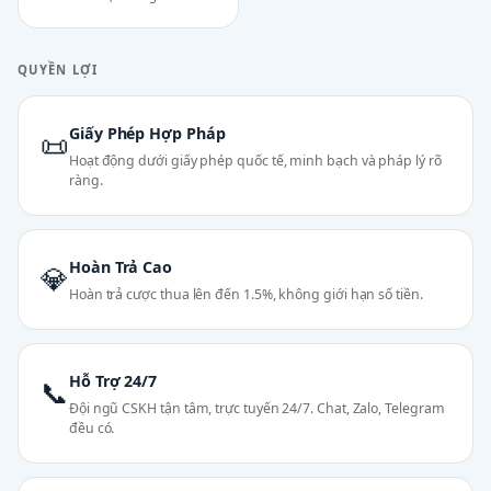
QUYỀN LỢI
Giấy Phép Hợp Pháp
📜
Hoạt động dưới giấy phép quốc tế, minh bạch và pháp lý rõ
ràng.
Hoàn Trả Cao
💎
Hoàn trả cược thua lên đến 1.5%, không giới hạn số tiền.
Hỗ Trợ 24/7
📞
Đội ngũ CSKH tận tâm, trực tuyến 24/7. Chat, Zalo, Telegram
đều có.