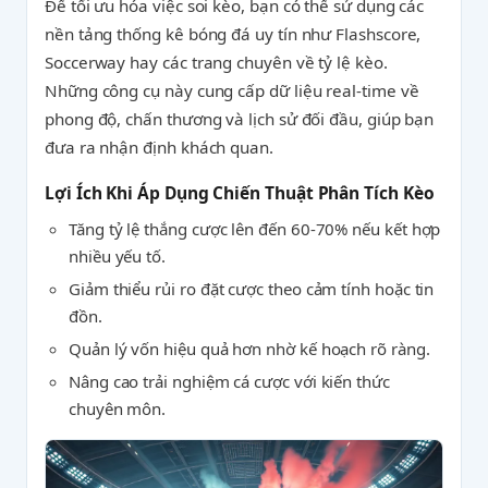
Để tối ưu hóa việc soi kèo, bạn có thể sử dụng các
nền tảng thống kê bóng đá uy tín như Flashscore,
Soccerway hay các trang chuyên về tỷ lệ kèo.
Những công cụ này cung cấp dữ liệu real-time về
phong độ, chấn thương và lịch sử đối đầu, giúp bạn
đưa ra nhận định khách quan.
Lợi Ích Khi Áp Dụng Chiến Thuật Phân Tích Kèo
Tăng tỷ lệ thắng cược lên đến 60-70% nếu kết hợp
nhiều yếu tố.
Giảm thiểu rủi ro đặt cược theo cảm tính hoặc tin
đồn.
Quản lý vốn hiệu quả hơn nhờ kế hoạch rõ ràng.
Nâng cao trải nghiệm cá cược với kiến thức
chuyên môn.