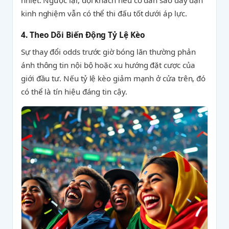
nhiệt. Ngược lại, đội khách nếu có dàn sao dày dạn
kinh nghiệm vẫn có thể thi đấu tốt dưới áp lực.
4. Theo Dõi Biến Động Tỷ Lệ Kèo
Sự thay đổi odds trước giờ bóng lăn thường phản
ánh thông tin nội bộ hoặc xu hướng đặt cược của
giới đầu tư. Nếu tỷ lệ kèo giảm mạnh ở cửa trên, đó
có thể là tín hiệu đáng tin cậy.