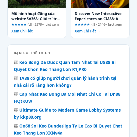
Mô hình hoạt động của
Discover New Interactive
website SV368: Giải trí trực
Experiences on CM88: A
tuyến toàn diện
User Experience Review
★★★★★
4.8 · 3279+ lượt xem
★★★★★
4.8 · 2146+ lượt xem
Xem Chi Tiết →
Xem Chi Tiết →
BẠN CÓ THỂ THÍCH
🎰
Keo Bong Da Duoc Quan Tam Nhat Tai U888 Bi
Quyet Chon Keo Thang Lon R1jPR0
🎰
TA88 có giúp người chơi quản lý hành trình tại
nhà cái rõ ràng hơn không?
🎰
Cap Nhat Keo Bong Da Moi Nhat Chi Co Tai Dn88
HQtKUw
🎰
Ultimate Guide to Modern Game Lobby Systems
by kkp88.org
🎰
On68 Soi Keo Bundesliga Ty Le Cao Bi Quyet Chot
Keo Thang Lon XXNv4a