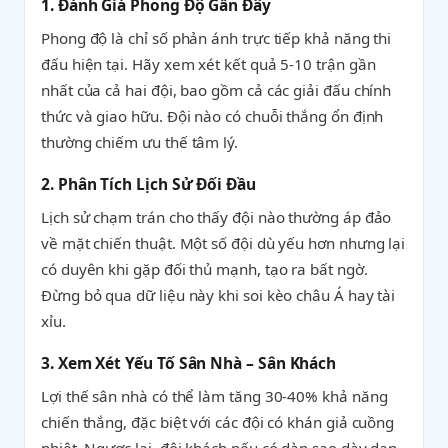
1. Đánh Giá Phong Độ Gần Đây
Phong độ là chỉ số phản ánh trực tiếp khả năng thi
đấu hiện tại. Hãy xem xét kết quả 5-10 trận gần
nhất của cả hai đội, bao gồm cả các giải đấu chính
thức và giao hữu. Đội nào có chuỗi thắng ổn định
thường chiếm ưu thế tâm lý.
2. Phân Tích Lịch Sử Đối Đầu
Lịch sử chạm trán cho thấy đội nào thường áp đảo
về mặt chiến thuật. Một số đội dù yếu hơn nhưng lại
có duyên khi gặp đối thủ mạnh, tạo ra bất ngờ.
Đừng bỏ qua dữ liệu này khi soi kèo châu Á hay tài
xỉu.
3. Xem Xét Yếu Tố Sân Nhà – Sân Khách
Lợi thế sân nhà có thể làm tăng 30-40% khả năng
chiến thắng, đặc biệt với các đội có khán giả cuồng