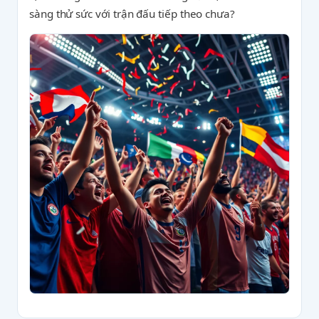
sàng thử sức với trận đấu tiếp theo chưa?