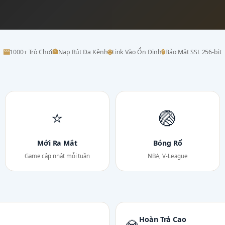
🎰
1000+ Trò Chơi
🏦
Nạp Rút Đa Kênh
🌐
Link Vào Ổn Định
🔒
Bảo Mật SSL 256-bit
⭐
🏐
Mới Ra Mắt
Bóng Rổ
Game cập nhật mỗi tuần
NBA, V-League
Hoàn Trả Cao
💎