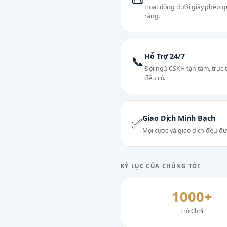
Hoạt động dưới giấy phép qu
ràng.
Hỗ Trợ 24/7
📞
Đội ngũ CSKH tận tâm, trực t
đều có.
Giao Dịch Minh Bạch
✅
Mọi cược và giao dịch đều đư
KỶ LỤC CỦA CHÚNG TÔI
1000+
Trò Chơi