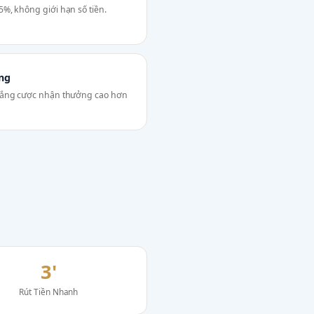
5%, không giới hạn số tiền.
ng
thắng cược nhận thưởng cao hơn
3'
Rút Tiền Nhanh